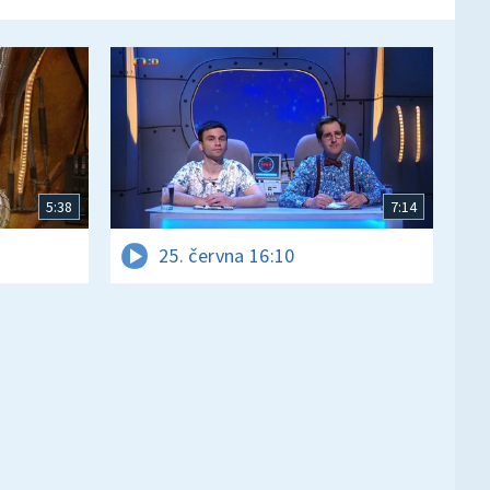
5:38
7:14
25. června 16:10