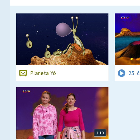
Planeta Yó
25. 
1:10