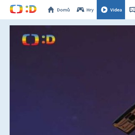
Domů
Hry
Videa