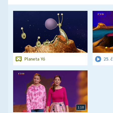
Planeta Yó
25. 
1:10