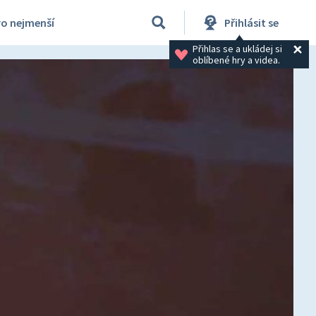
ro nejmenší
Přihlásit se
Přihlas se a ukládej si 
oblíbené hry a videa.