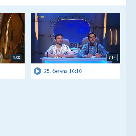
5:38
7:14
25. června 16:10