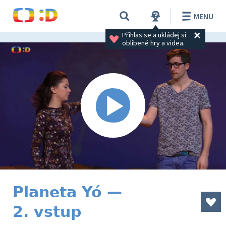
MENU
Přihlas se a ukládej si 
oblíbené hry a videa.
Planeta Yó —
2. vstup