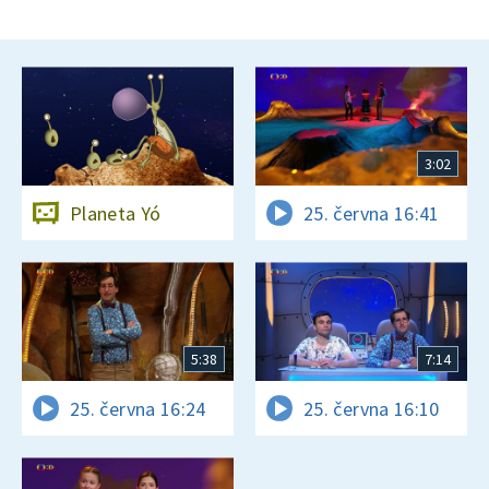
3:02
Planeta Yó
25. června 16:41
5:38
7:14
25. června 16:24
25. června 16:10