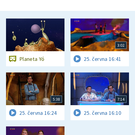
3:02
Planeta Yó
25. června 16:41
5:38
7:14
25. června 16:24
25. června 16:10