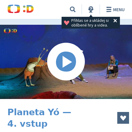
MENU
Přihlas se a ukládej si 
oblíbené hry a videa.
Planeta Yó —
4. vstup