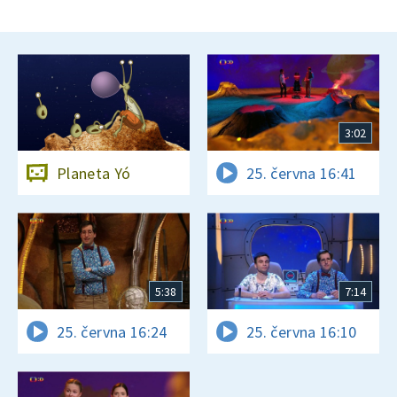
3:02
Planeta Yó
25. června 16:41
5:38
7:14
25. června 16:24
25. června 16:10