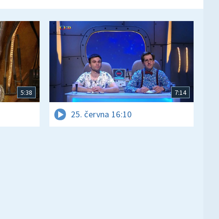
5:38
7:14
25. června 16:10