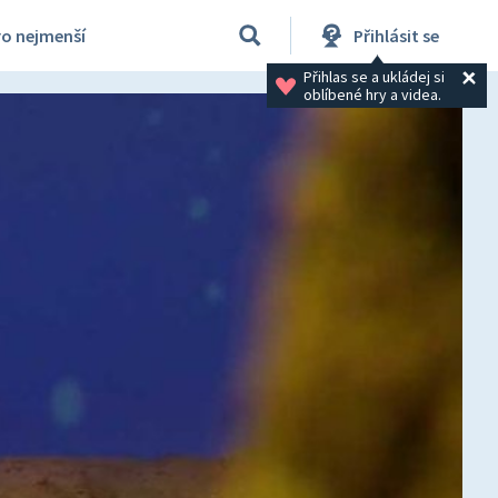
ro nejmenší
Přihlásit se
Přihlas se a ukládej si 
oblíbené hry a videa.