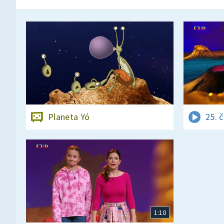
Planeta Yó
25. 
1:10