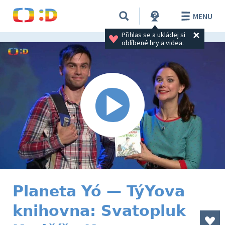
MENU
Přihlas se a ukládej si 
oblíbené hry a videa.
Planeta Yó — TýYova
knihovna: Svatopluk