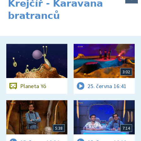
Krejčíř - Karavana
bratranců
3:02
Planeta Yó
25. června 16:41
5:38
7:14