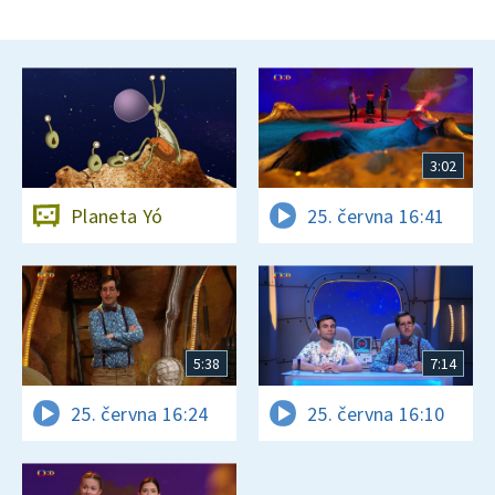
3:02
Planeta Yó
25. června 16:41
5:38
7:14
25. června 16:24
25. června 16:10