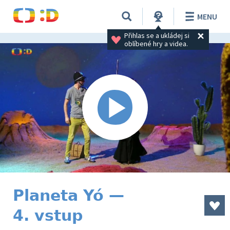
MENU
Přihlas se a ukládej si 
oblíbené hry a videa.
Planeta Yó —
4. vstup