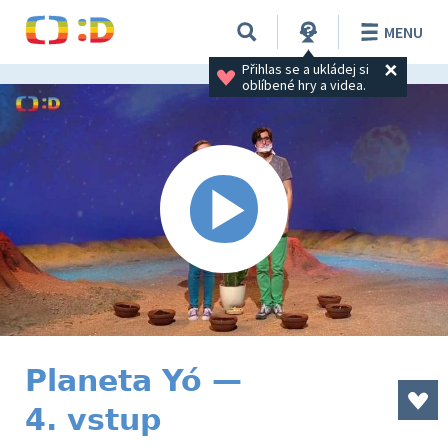
MENU
Přihlas se a ukládej si 
oblíbené hry a videa.
Planeta Yó —
4. vstup