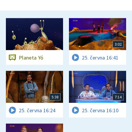
3:02
Planeta Yó
25. června 16:41
5:38
7:14
25. června 16:24
25. června 16:10