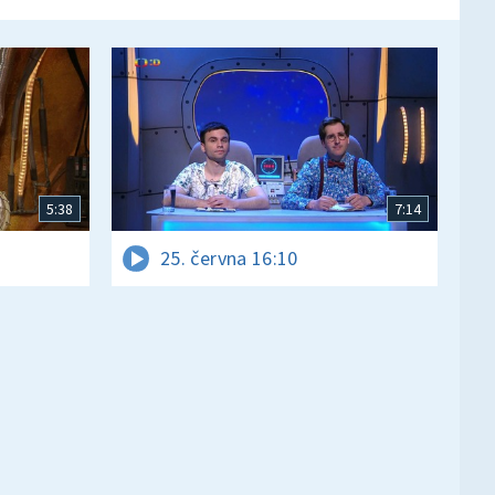
5:38
7:14
25. června 16:10