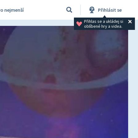
ro nejmenší
Přihlásit se
Přihlas se a ukládej si 
oblíbené hry a videa.