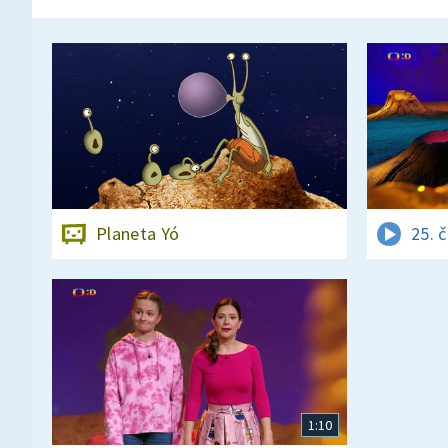
Planeta Yó
25. 
1:10