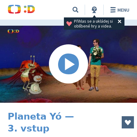
MENU
Přihlas se a ukládej si 
oblíbené hry a videa.
Planeta Yó —
3. vstup