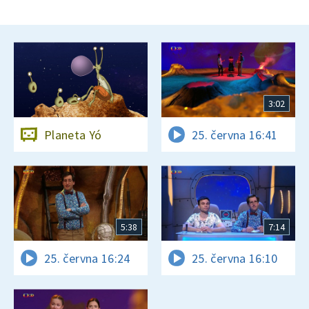
3:02
Planeta Yó
25. června 16:41
5:38
7:14
25. června 16:24
25. června 16:10