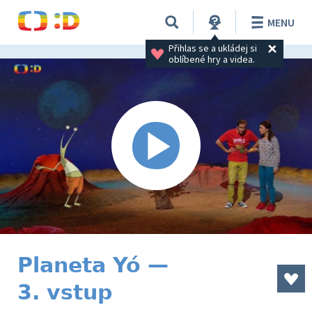
MENU
Přihlas se a ukládej si 
oblíbené hry a videa.
Planeta Yó —
3. vstup