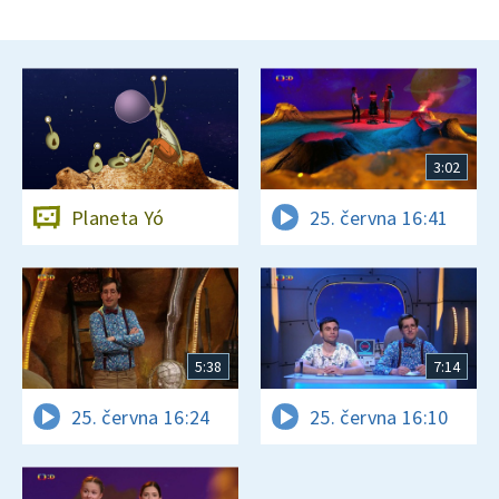
3:02
Planeta Yó
25. června 16:41
5:38
7:14
25. června 16:24
25. června 16:10