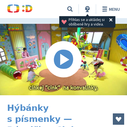
MENU
Přihlas se a ukládej si 
oblíbené hry a videa.
Hýbánky
s písmenky —