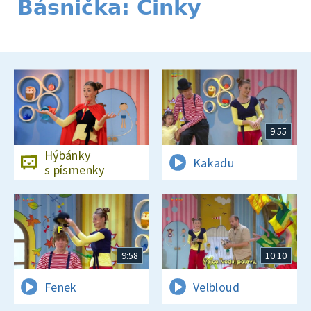
Básnička: Cinky
9:55
Hýbánky
Kakadu
s písmenky
9:58
10:10
Fenek
Velbloud