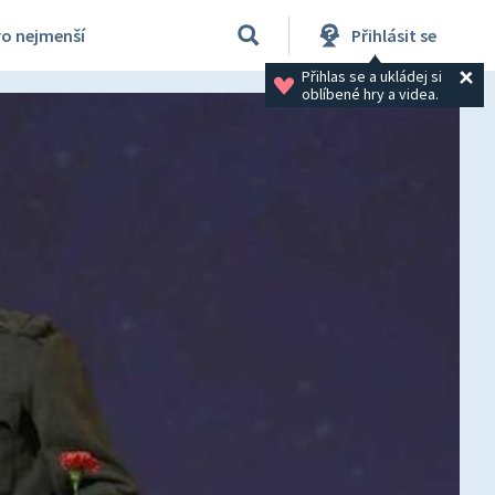
ro nejmenší
Přihlásit se
Přihlas se a ukládej si 
oblíbené hry a videa.