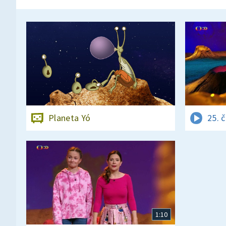
Planeta Yó
25. 
1:10