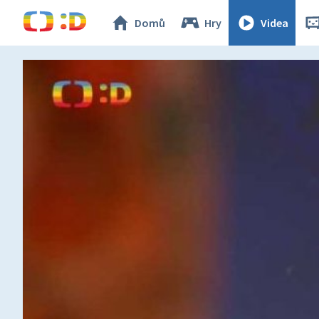
Domů
Hry
Videa