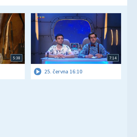
5:38
7:14
25. června 16:10