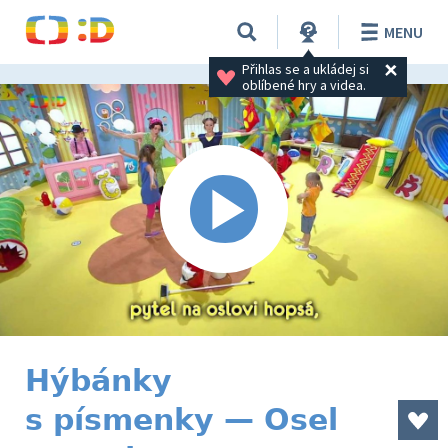
MENU
Přihlas se a ukládej si 
oblíbené hry a videa.
Hýbánky
s písmenky — Osel