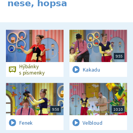
nese, hopsa
9:55
Hýbánky
Kakadu
s písmenky
9:58
10:10
Fenek
Velbloud