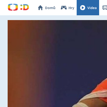
Domů
Hry
Videa