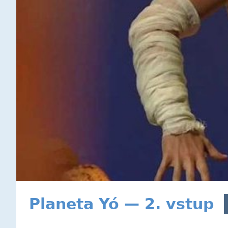
Planeta Yó — 2. vstup