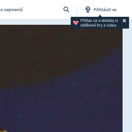
ro nejmenší
Přihlásit se
Přihlas se a ukládej si 
oblíbené hry a videa.