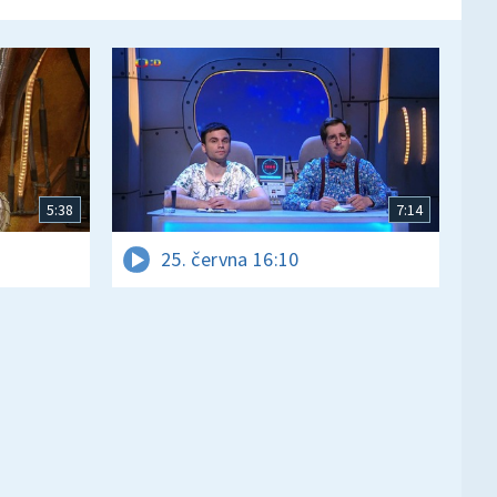
5:38
7:14
25. června 16:10