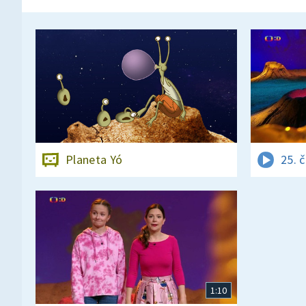
Planeta Yó
25. 
1:10