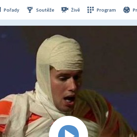
Pořady
Soutěže
Živě
Program
P