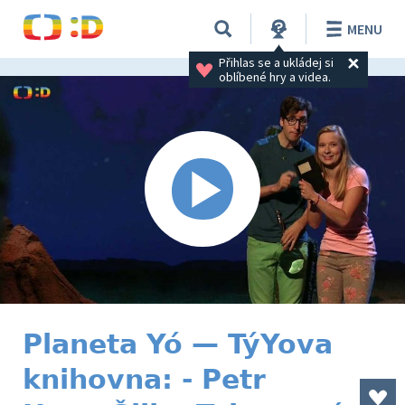
MENU
Přihlas se a ukládej si 
oblíbené hry a videa.
Planeta Yó — TýYova
knihovna: - Petr