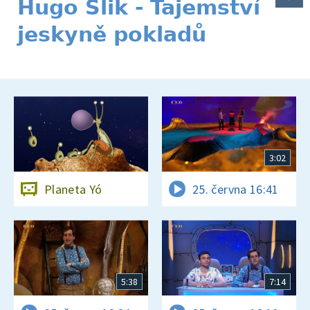
Hugo Šlik - Tajemství
jeskyně pokladů
3:02
Planeta Yó
25. června 16:41
5:38
7:14