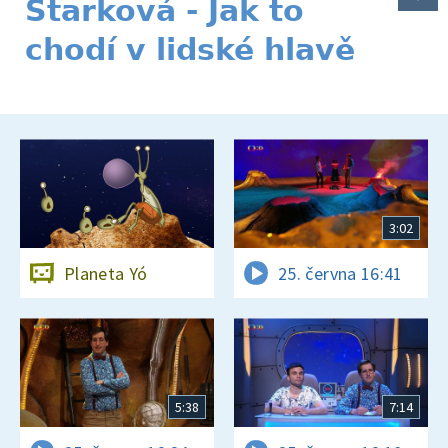
Štarková - Jak to
chodí v lidské hlavě
3:02
Planeta Yó
25. června 16:41
5:38
7:14