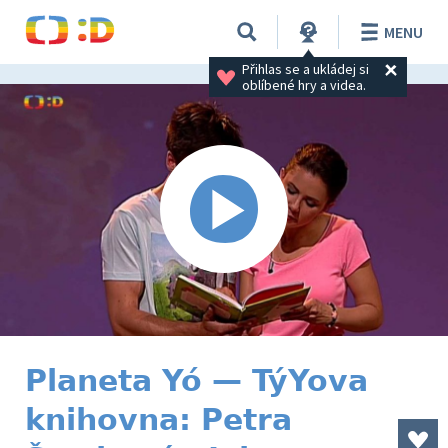
MENU
Přihlas se a ukládej si 
oblíbené hry a videa.
Planeta Yó — TýYova
knihovna: Petra