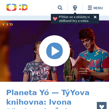
MENU
Přihlas se a ukládej si 
oblíbené hry a videa.
Planeta Yó — TýYova
knihovna: Ivona