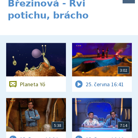
Březinová - Řvi
potichu, brácho
3:02
Planeta Yó
25. června 16:41
5:38
7:14