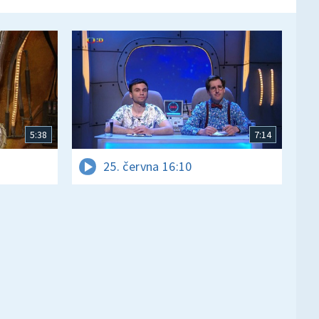
5:38
7:14
25. června 16:10