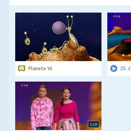
Planeta Yó
25. 
1:10