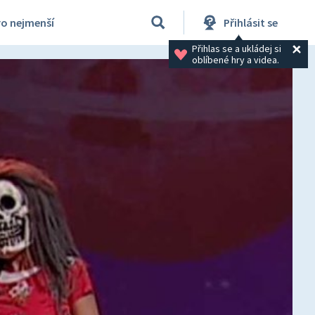
ro nejmenší
Přihlásit se
Přihlas se a ukládej si 
oblíbené hry a videa.