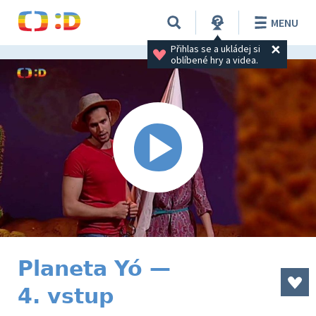
MENU
Přihlas se a ukládej si 
oblíbené hry a videa.
Planeta Yó —
4. vstup