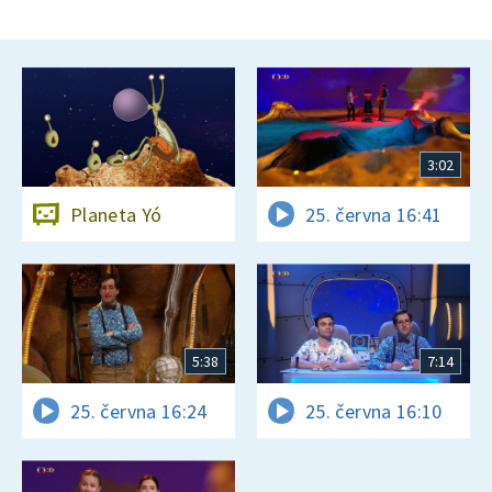
3:02
Planeta Yó
25. června 16:41
5:38
7:14
25. června 16:24
25. června 16:10