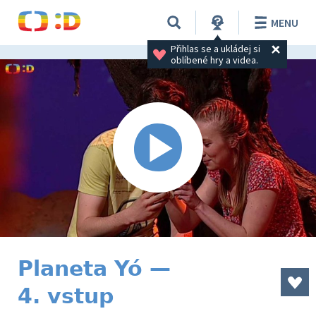
MENU
Přihlas se a ukládej si 
oblíbené hry a videa.
Planeta Yó —
4. vstup