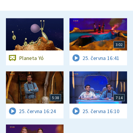
3:02
Planeta Yó
25. června 16:41
5:38
7:14
25. června 16:24
25. června 16:10