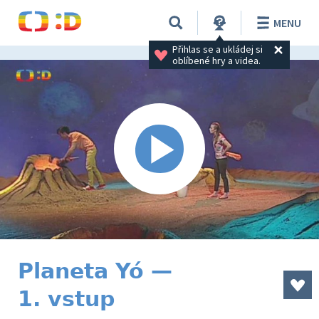
MENU
Přihlas se a ukládej si 
oblíbené hry a videa.
Planeta Yó —
1. vstup