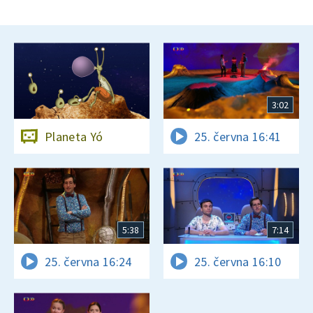
3:02
Planeta Yó
25. června 16:41
5:38
7:14
25. června 16:24
25. června 16:10