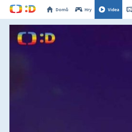
Domů
Hry
Videa