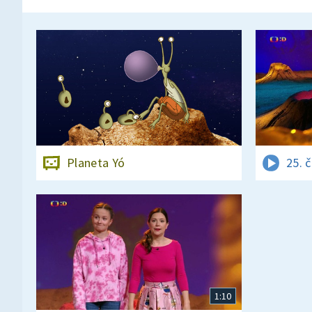
Planeta Yó
25. 
1:10