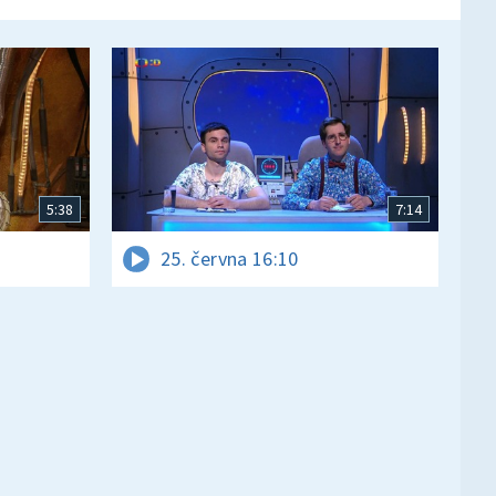
5:38
7:14
25. června 16:10