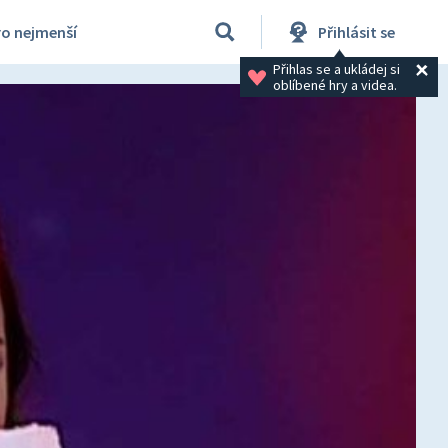
ro nejmenší
Přihlásit se
Přihlas se a ukládej si 
oblíbené hry a videa.