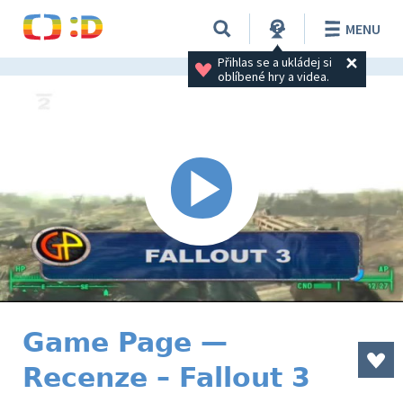
MENU
Přihlas se a ukládej si 
oblíbené hry a videa.
Game Page —
Recenze – Fallout 3