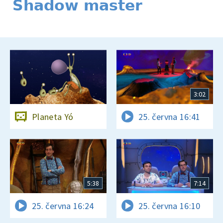
Shadow master
3:02
Planeta Yó
25. června 16:41
5:38
7:14
25. června 16:24
25. června 16:10