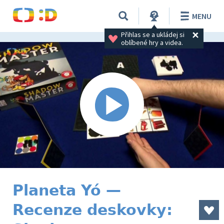
MENU
Přihlas se a ukládej si 
oblíbené hry a videa.
Planeta Yó —
Recenze deskovky: