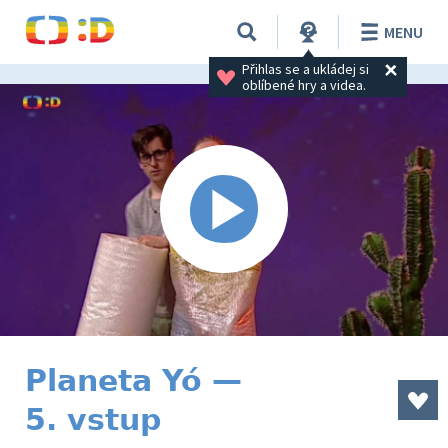
MENU
Přihlas se a ukládej si 
oblíbené hry a videa.
Planeta Yó —
5. vstup