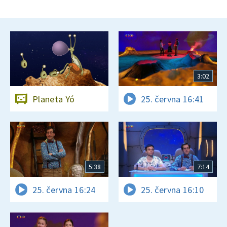
3:02
Planeta Yó
25. června 16:41
5:38
7:14
25. června 16:24
25. června 16:10