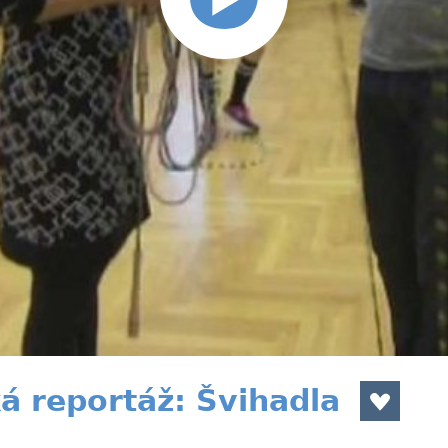
á reportáž: Švihadla