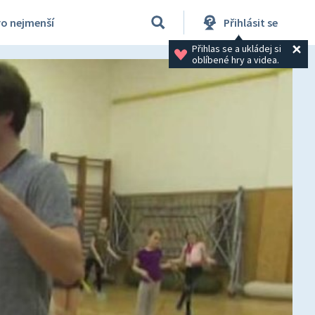
ro nejmenší
Přihlásit se
Přihlas se a ukládej si 
oblíbené hry a videa.