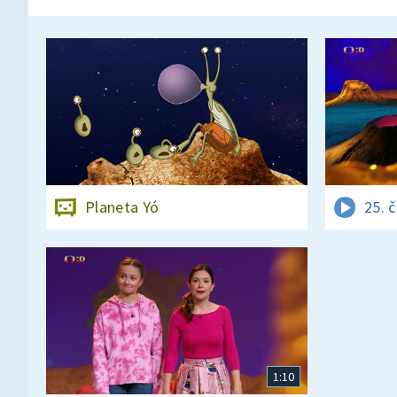
Planeta Yó
25. 
1:10