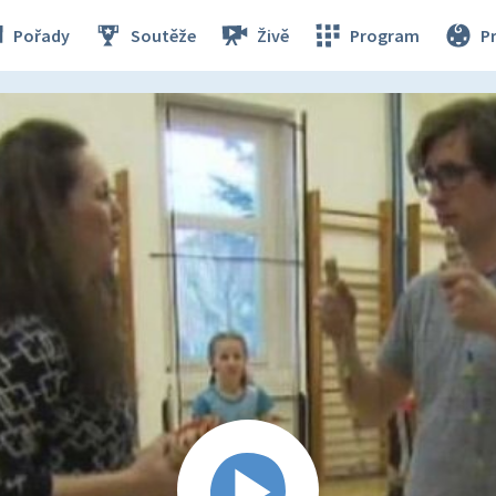
Pořady
Soutěže
Živě
Program
P