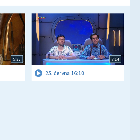
5:38
7:14
25. června 16:10