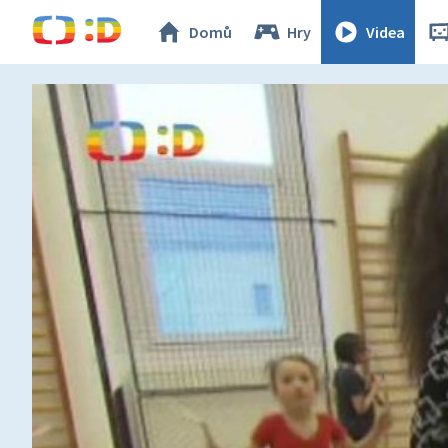
Domů
Hry
Videa