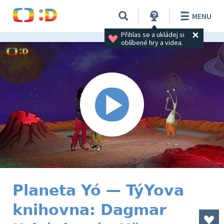
MENU
Přihlas se a ukládej si 
oblíbené hry a videa.
Planeta Yó — TýYova
knihovna: Dagmar