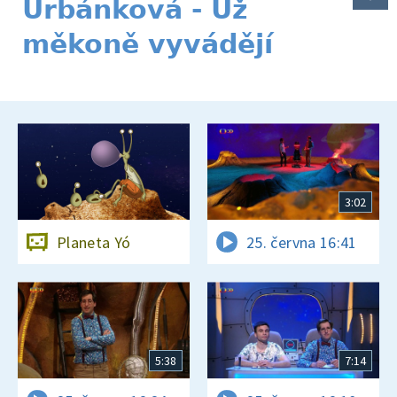
Urbánková - Už
měkoně vyvádějí
3:02
Planeta Yó
25. června 16:41
5:38
7:14