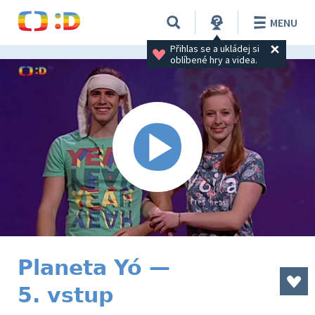
MENU
Přihlas se a ukládej si 
oblíbené hry a videa.
Planeta Yó —
5. vstup