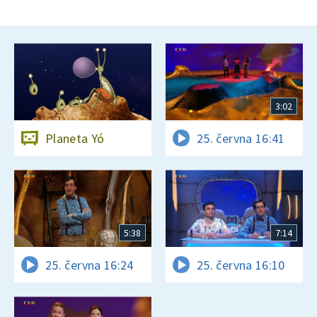
3:02
Planeta Yó
25. června 16:41
5:38
7:14
25. června 16:24
25. června 16:10