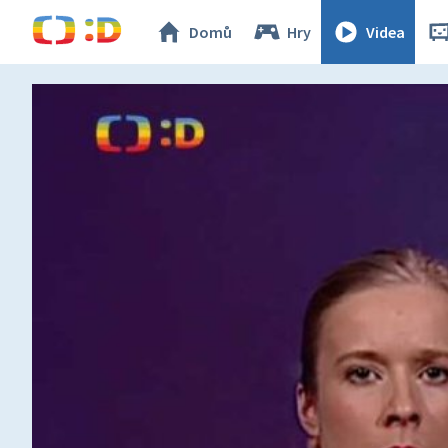
Domů
Hry
Videa