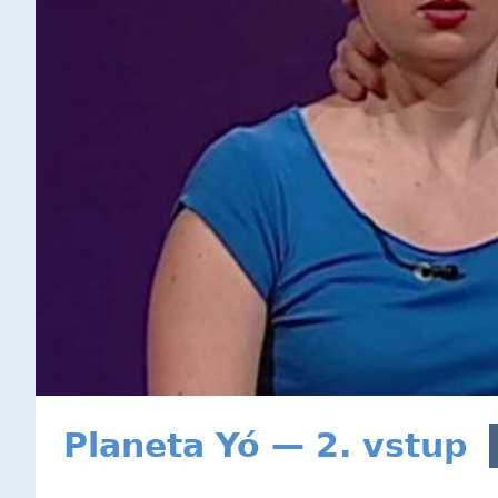
Planeta Yó — 2. vstup