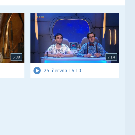
5:38
7:14
25. června 16:10