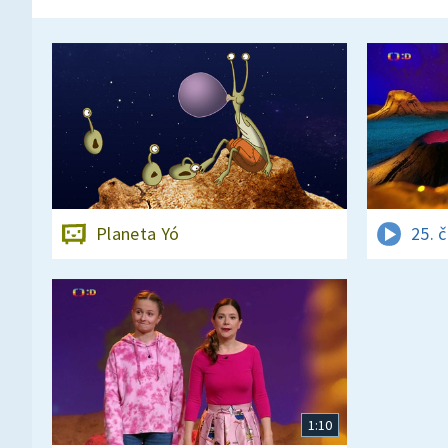
Planeta Yó
25. 
1:10