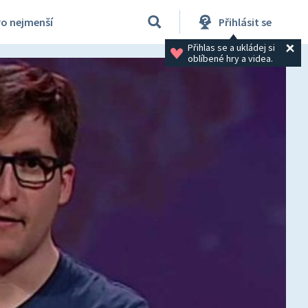
ro nejmenší
Přihlásit se
Přihlas se a ukládej si 
oblíbené hry a videa.