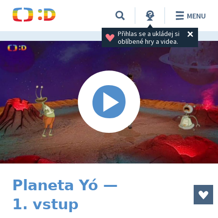
MENU
Přihlas se a ukládej si 
oblíbené hry a videa.
Planeta Yó —
1. vstup