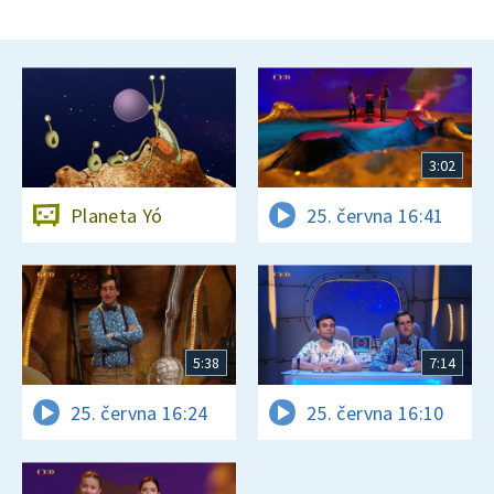
3:02
Planeta Yó
25. června 16:41
5:38
7:14
25. června 16:24
25. června 16:10