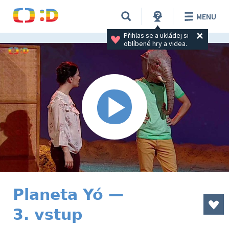
MENU
Přihlas se a ukládej si 
oblíbené hry a videa.
Planeta Yó —
3. vstup