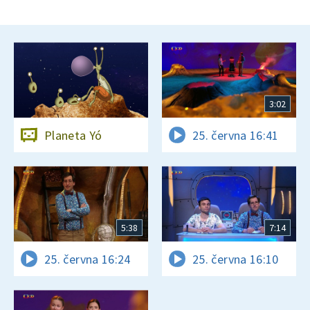
3:02
Planeta Yó
25. června 16:41
5:38
7:14
25. června 16:24
25. června 16:10