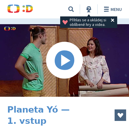
MENU
Přihlas se a ukládej si 
oblíbené hry a videa.
Planeta Yó —
1. vstup