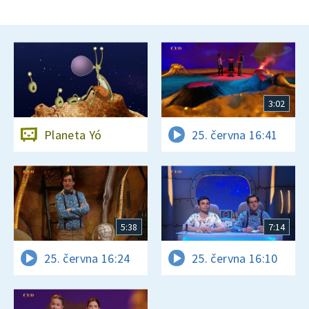
3:02
Planeta Yó
25. června 16:41
5:38
7:14
25. června 16:24
25. června 16:10