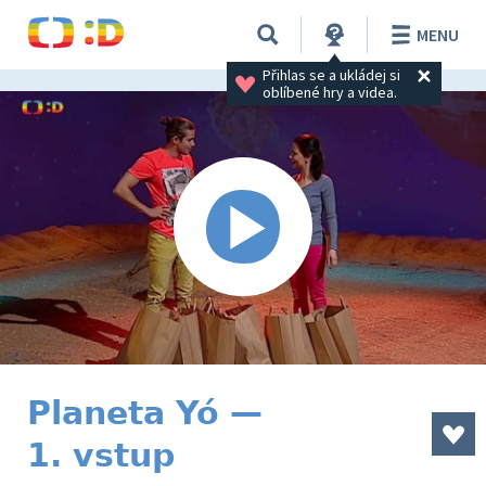
MENU
Přihlas se a ukládej si 
oblíbené hry a videa.
Planeta Yó —
1. vstup