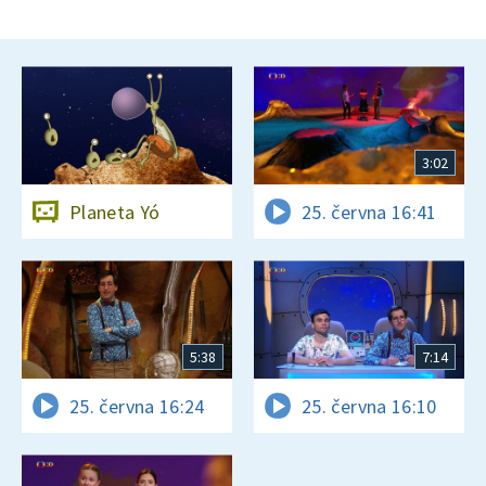
3:02
Planeta Yó
25. června 16:41
5:38
7:14
25. června 16:24
25. června 16:10