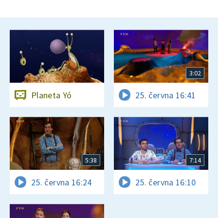
3:02
Planeta Yó
25. června 16:41
5:38
7:14
25. června 16:24
25. června 16:10