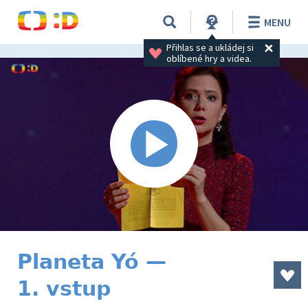
MENU
Přihlas se a ukládej si 
oblíbené hry a videa.
Planeta Yó —
1. vstup