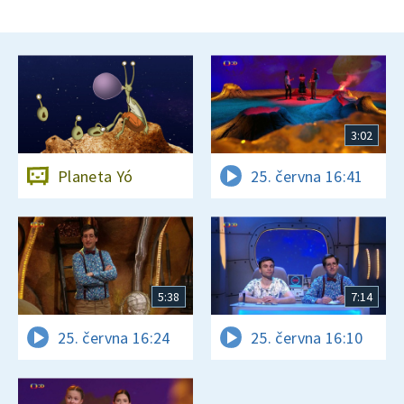
3:02
Planeta Yó
25. června 16:41
5:38
7:14
25. června 16:24
25. června 16:10