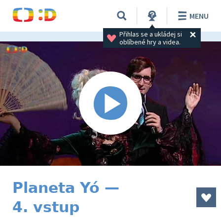
MENU
Přihlas se a ukládej si 
oblíbené hry a videa.
Planeta Yó —
4. vstup