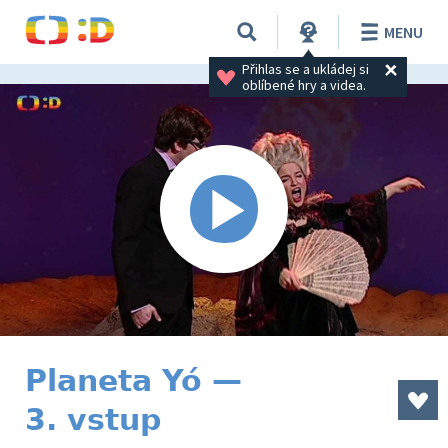
MENU
Přihlas se a ukládej si 
oblíbené hry a videa.
Planeta Yó —
3. vstup