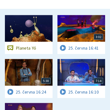
3:02
Planeta Yó
25. června 16:41
5:38
7:14
25. června 16:24
25. června 16:10