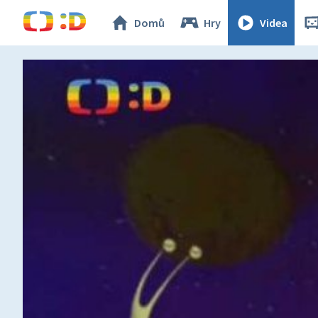
Domů
Hry
Videa