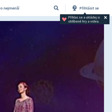
ro nejmenší
Přihlásit se
Přihlas se a ukládej si 
oblíbené hry a videa.