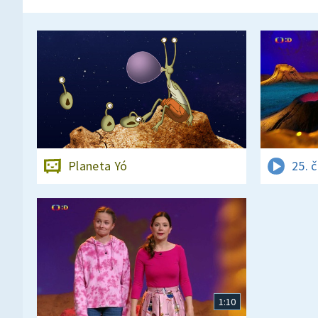
Planeta Yó
25. 
1:10