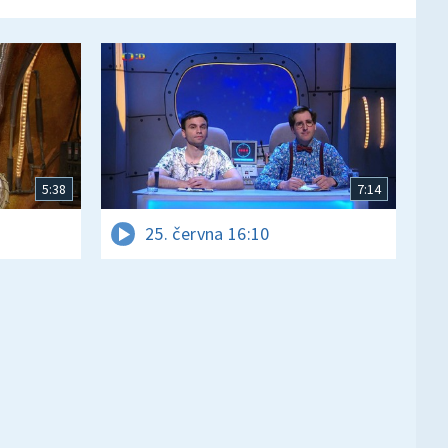
5:38
7:14
25. června 16:10