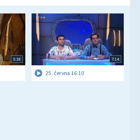
5:38
7:14
25. června 16:10