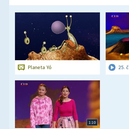
Planeta Yó
25. 
1:10