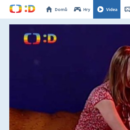
Domů
Hry
Videa