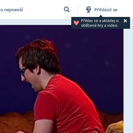
ro nejmenší
Přihlásit se
Přihlas se a ukládej si 
oblíbené hry a videa.