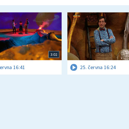
3:02
června 16:41
25. června 16:24