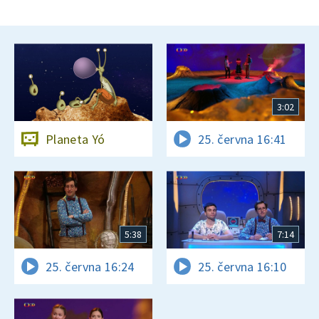
3:02
Planeta Yó
25. června 16:41
5:38
7:14
25. června 16:24
25. června 16:10