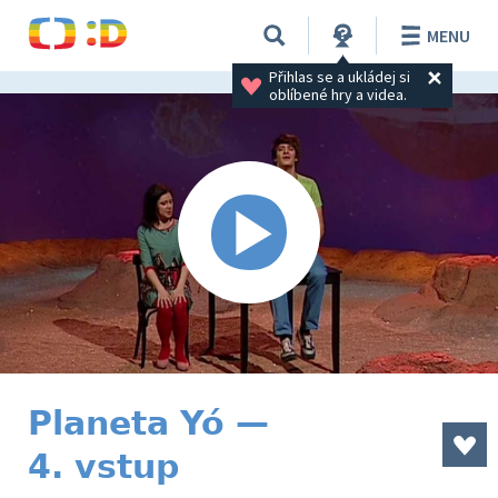
MENU
Přihlas se a ukládej si 
oblíbené hry a videa.
Planeta Yó —
4. vstup