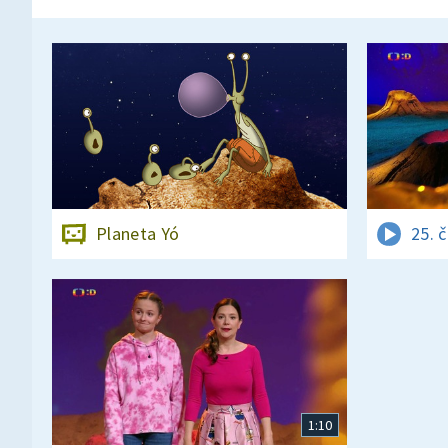
Planeta Yó
25. 
1:10