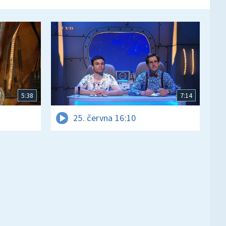
5:38
7:14
25. června 16:10