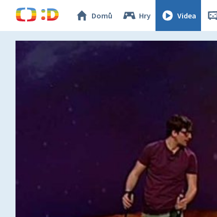
Domů
Hry
Videa