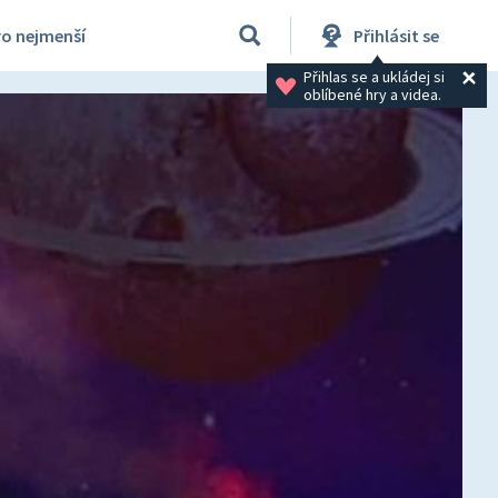
ro nejmenší
Přihlásit se
Přihlas se a ukládej si 
oblíbené hry a videa.