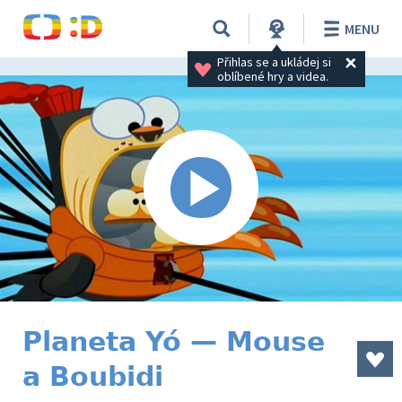
MENU
Přihlas se a ukládej si 
oblíbené hry a videa.
Planeta Yó — Mouse
a Boubidi