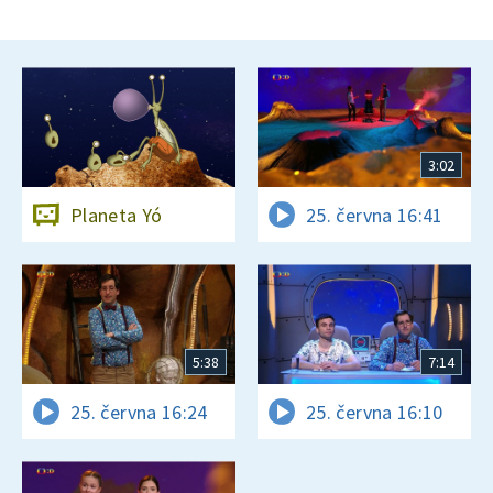
3:02
Planeta Yó
25. června 16:41
5:38
7:14
25. června 16:24
25. června 16:10