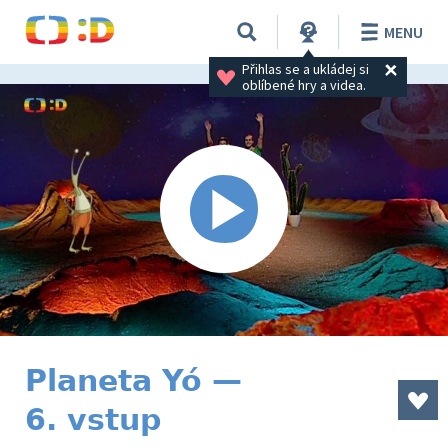
MENU
Přihlas se a ukládej si 
oblíbené hry a videa.
Planeta Yó —
6. vstup