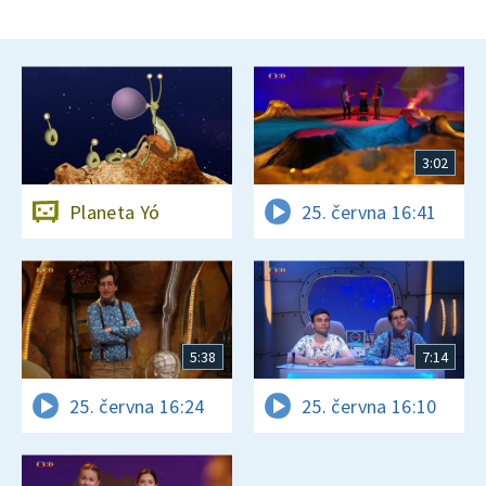
3:02
Planeta Yó
25. června 16:41
5:38
7:14
25. června 16:24
25. června 16:10