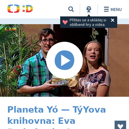
MENU
Přihlas se a ukládej si 
oblíbené hry a videa.
Planeta Yó — TýYova
knihovna: Eva