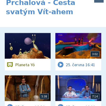
Prchalová - Cesta
svatým Vít-ahem
3:02
Planeta Yó
25. června 16:41
5:38
7:14