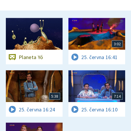
3:02
Planeta Yó
25. června 16:41
5:38
7:14
25. června 16:24
25. června 16:10