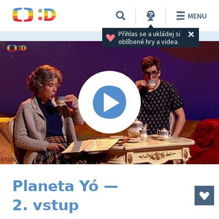
MENU
Přihlas se a ukládej si 
oblíbené hry a videa.
Planeta Yó —
2. vstup