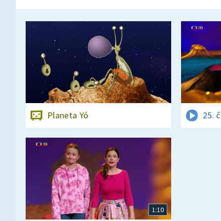
Planeta Yó
25. 
1:10