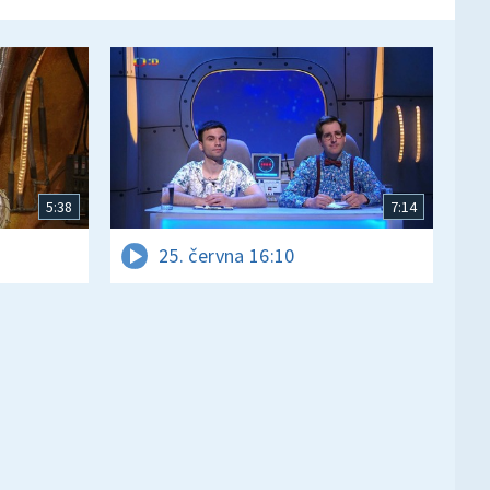
5:38
7:14
25. června 16:10