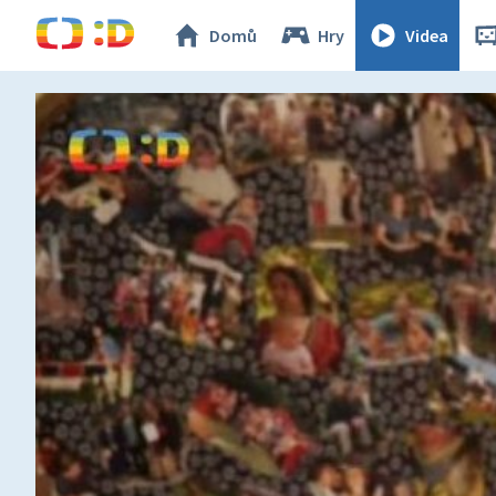
Domů
Hry
Videa