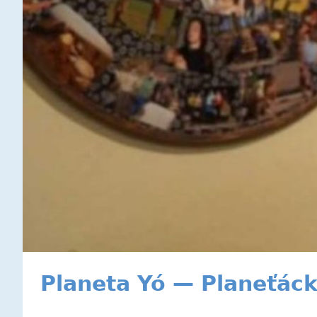
Planeta Yó — Planeťáck