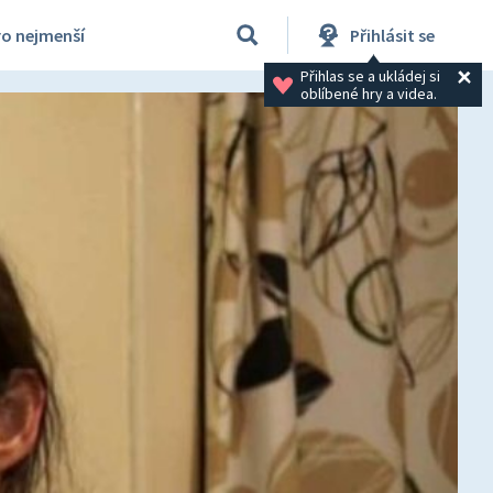
ro nejmenší
Přihlásit se
Přihlas se a ukládej si 
oblíbené hry a videa.