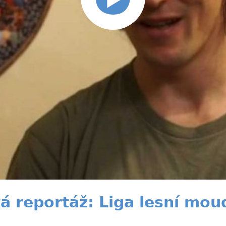
á reportáž: Liga lesní mou