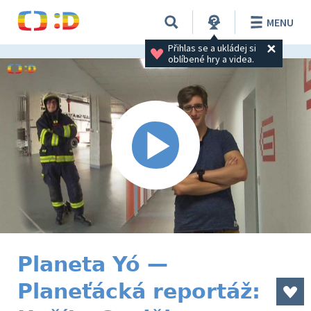
MENU
Přihlas se a ukládej si 
oblíbené hry a videa.
Planeta Yó —
Planeťácká reportáž: