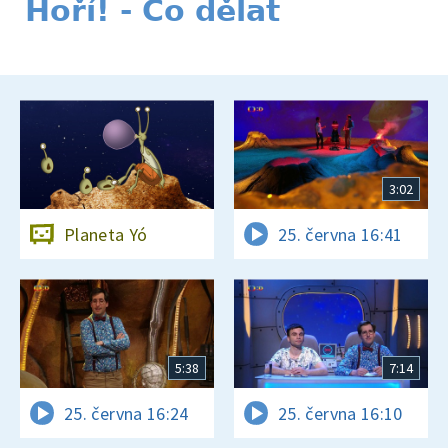
Hoří! - Co dělat
3:02
Planeta Yó
25. června 16:41
5:38
7:14
25. června 16:24
25. června 16:10