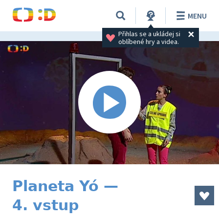
MENU
Přihlas se a ukládej si 
oblíbené hry a videa.
Planeta Yó —
4. vstup