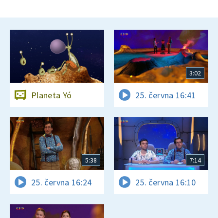
3:02
Planeta Yó
25. června 16:41
5:38
7:14
25. června 16:24
25. června 16:10