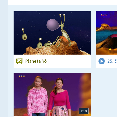
Planeta Yó
25. 
1:10