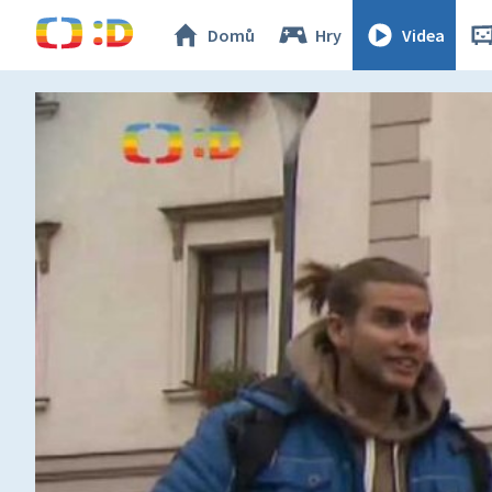
Domů
Hry
Videa