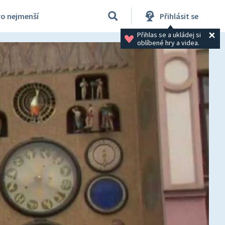
ro nejmenší
Přihlásit se
Přihlas se a ukládej si 
oblíbené hry a videa.