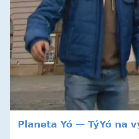
Planeta Yó — TýYó na v