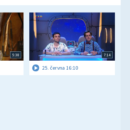
5:38
7:14
25. června 16:10